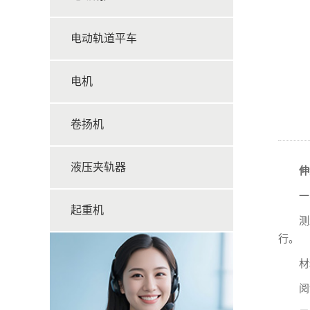
电动轨道平车
电机
卷扬机
液压夹轨器
伸
一、
起重机
测量
行。
材料
阅读