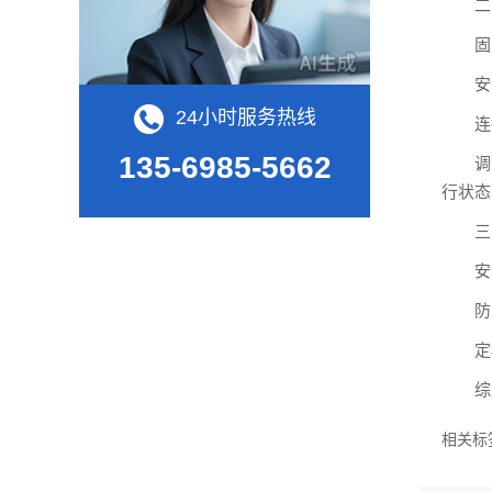
二、
固定
安装
24小时服务热线
连接
135-6985-5662
调试
行状态
三、
安全
防止
定期
综上
相关标