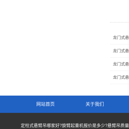
龙门式悬
龙门式悬
龙门式悬
龙门式悬
网站首页
关于我们
定柱式悬臂吊哪家好?旋臂起重机报价是多少?悬臂吊质量