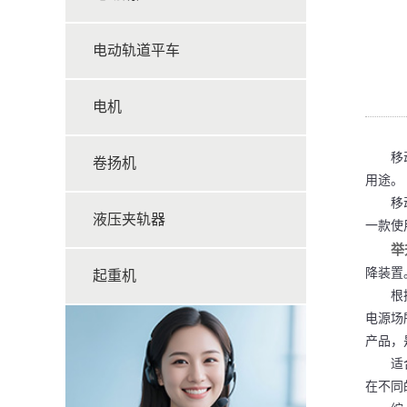
电动轨道平车
电机
移
卷扬机
用途。
移动式
液压夹轨器
一款使
举
降装置
起重机
根据不
电源场
产品，
适合使
在不同