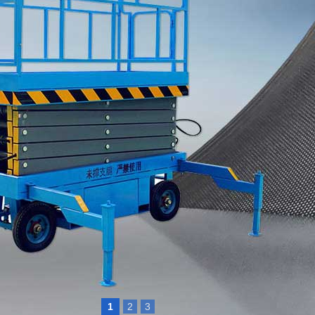
1
2
3