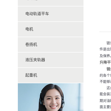
电动轨道平车
电机
链条
卷扬机
件是出
及保养
液压夹轨器
升降平
链
起重机
的各个
不能够
这台机
能会装
期对油
面主要